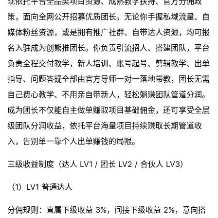
现依托平台全品类项目资源、成熟教学扶持、官方分佣政
策，面向全网公开招募优质团长。无论你手握私域流量、自
媒体粉丝资源，或是拥有推广社群、自带达人资源，均可报
名入驻成为创熊推团长。你负责引流招人、搭建团队，平台
负责全程交付教学，新人培训、账号起号、剪辑教学、出单
指导、问题答疑全部由官方导师一对一落地带教，团长无需
自己费心教学、不用亲自带新人，轻松躺赚团队管道分润。
成为团长不仅能自主做单赚取项目基础佣金，还可享受全层
级团队分润收益，依托平台海量项目持续赚取长期管道收
入，告别单一靠个人出单赚钱的局限。
三级收益制度（达人 LV1 / 团长 LV2 / 合伙人 LV3）
（1）LV1 普通达人
分佣规则：直属下级收益 3%，间接下级收益 2%，意向搭