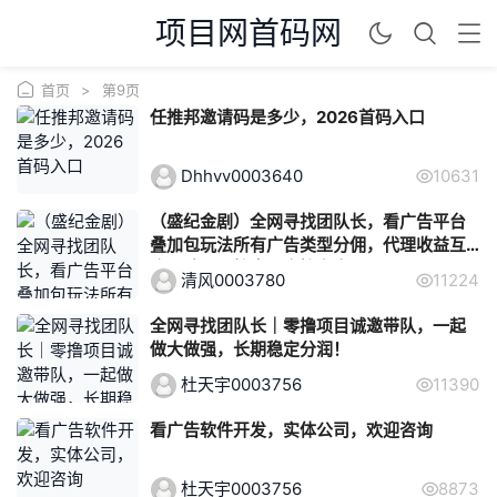
项目网首码网
首页
>
第9页
任推邦邀请码是多少，2026首码入口
Dhhvv0003640
10631
（盛纪金剧）全网寻找团队长，看广告平台
叠加包玩法所有广告类型分佣，代理收益互
吃团队无限扩大，直接上高团
清风0003780
11224
全网寻找团队长｜零撸项目诚邀带队，一起
做大做强，长期稳定分润！
杜天宇0003756
11390
看广告软件开发，实体公司，欢迎咨询
杜天宇0003756
8873