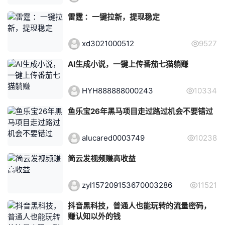
雷霆 ：一键拉新，提现稳定
xd3021000512
9527
AI生成小说，一键上传番茄七猫躺赚
HYH888888000243
10334
鱼乐宝26年黑马项目走过路过机会不要错过
alucared0003749
10238
简云发视频赚高收益
zyl157209153670003286
11521
抖音黑科技，普通人也能玩转的流量密码，
赚认知以外的钱